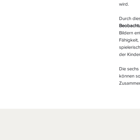
wird.
Durch die
Beobacht
Bildern en
Fähigkeit,
spielerisc
der Kinder
Die sechs
können sow
Zusammena