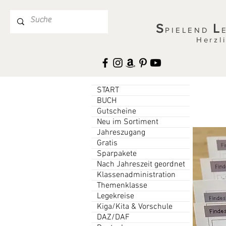
S
L
PIELEND
Herzl
START
BUCH
Gutscheine
Neu im Sortiment
Jahreszugang
Gratis
Sparpakete
Nach Jahreszeit geordnet
Klassenadministration
Themenklasse
Legekreise
Kiga/Kita & Vorschule
DAZ/DAF