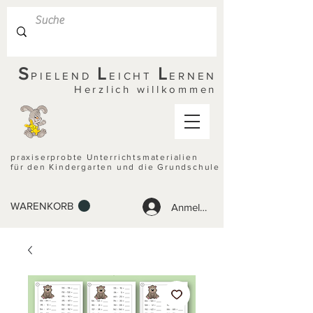
S
L
L
PIELEND
EICHT
ERNEN
Herzlich willkommen
praxiserprobte Unterrichtsmaterialien
für den Kindergarten und die Grundschule
WARENKORB
Anmelden