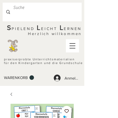
S
L
L
PIELEND
EICHT
ERNEN
Herzlich willkommen
praxiserprobte Unterrichtsmaterialien
für den Kindergarten und die Grundschule
WARENKORB
Anmelden