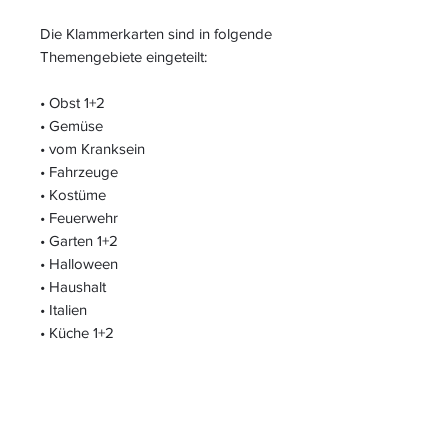
Die Klammerkarten sind in folgende
Themengebiete eingeteilt:
• Obst 1+2
• Gemüse
• vom Kranksein
• Fahrzeuge
• Kostüme
• Feuerwehr
• Garten 1+2
• Halloween
• Haushalt
• Italien
• Küche 1+2
• Musik
• Ostern
• Piraten
• reiten
• Weihnachten