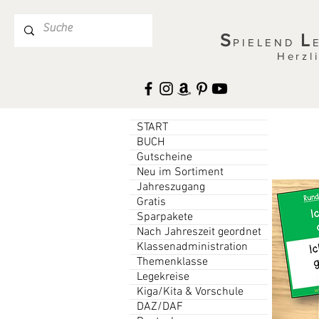
S
L
PIELEND
Herzl
START
BUCH
Gutscheine
Neu im Sortiment
Jahreszugang
Gratis
Sparpakete
Nach Jahreszeit geordnet
Klassenadministration
Themenklasse
Legekreise
Kiga/Kita & Vorschule
DAZ/DAF