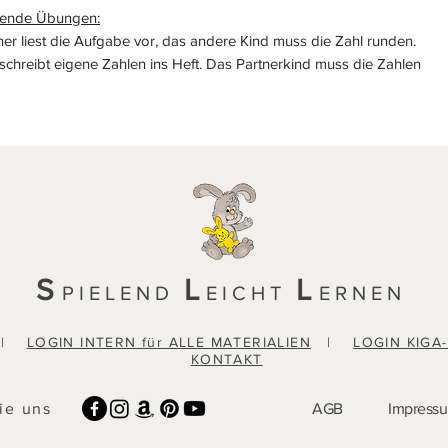
rende Übungen:
ner liest die Aufgabe vor, das andere Kind muss die Zahl runden.
 schreibt eigene Zahlen ins Heft. Das Partnerkind muss die Zahlen
S
L
L
PIELEND
EICHT
ERNEN
|
LOGIN INTERN für ALLE MATERIALIEN
|
LOGIN KIGA
KONTAKT
ie uns
AGB
Impress