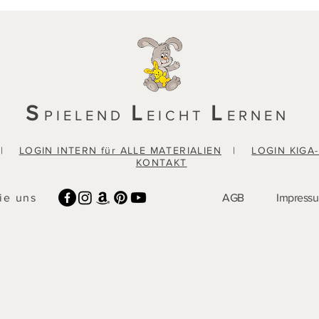
S
L
L
PIELEND
EICHT
ERNEN
|
LOGIN INTERN für ALLE MATERIALIEN
|
LOGIN KIGA
KONTAKT
ie uns
AGB
Impress