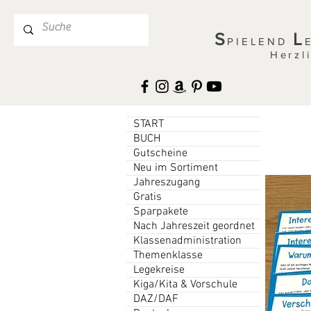
S
L
PIELEND
Herzl
START
BUCH
Gutscheine
Neu im Sortiment
Jahreszugang
Gratis
Sparpakete
Nach Jahreszeit geordnet
Klassenadministration
Themenklasse
Legekreise
Kiga/Kita & Vorschule
DAZ/DAF