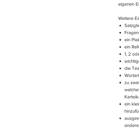
eigenen E
Weitere Ei
Satzgl
Fragen 
ein Pla
ein Ref
1, 2 od
wichtig
die Tex
Wortar
zu zwe
welches
Karteik
ein kle
hinzuf
ausgew
anderes