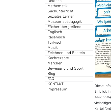
Deutsch
Mathematik
Sachunterricht
Soziales Lernen
Museumspädagogik
Fächerübergreifend
Englisch
Italienisch
Türkisch
Musik
Zeichnen und Basteln
Kochrezepte
Märchen
Bewegung und Sport
Blog
FAQ
KONTAKT
Diese Inf
Impressum
Einblick i
Abschnitte
vielseiti
Kartei för