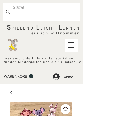
S
L
L
PIELEND
EICHT
ERNEN
Herzlich willkommen
praxiserprobte Unterrichtsmaterialien
für den Kindergarten und die Grundschule
WARENKORB
Anmelden