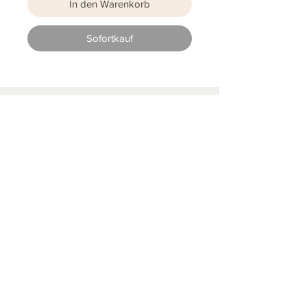
In den Warenkorb
Sofortkauf
S
L
PIELEND
EICHT
L
ERNEN
START
|
JAHRESZUGANG
|
LOGIN INTERN für ALLE
MATERIALIEN
|
LOGIN
KIGA-/KITABEREICH
|
BLOG
|
KONTAKT
Folgen Sie uns