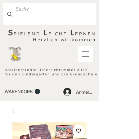
S
L
L
PIELEND
EICHT
ERNEN
Herzlich willkommen
praxiserprobte Unterrichtsmaterialien
für den Kindergarten und die Grundschule
WARENKORB
Anmelden