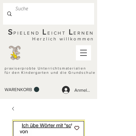
S
L
L
PIELEND
EICHT
ERNEN
Herzlich willkommen
praxiserprobte Unterrichtsmaterialien
für den Kindergarten und die Grundschule
WARENKORB
Anmelden