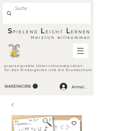
S
L
L
PIELEND
EICHT
ERNEN
Herzlich willkommen
praxiserprobte Unterrichtsmaterialien
für den Kindergarten und die Grundschule
WARENKORB
Anmelden