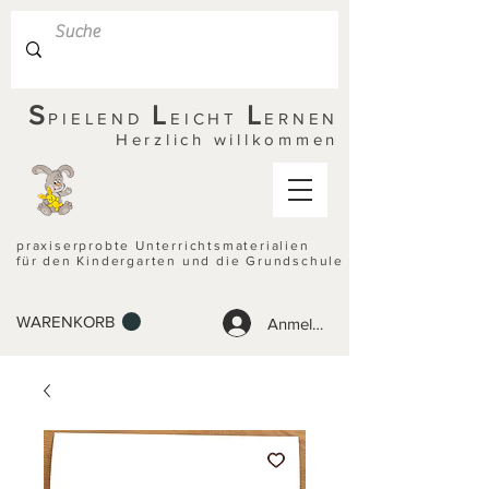
S
L
L
PIELEND
EICHT
ERNEN
Herzlich willkommen
praxiserprobte Unterrichtsmaterialien
für den Kindergarten und die Grundschule
WARENKORB
Anmelden