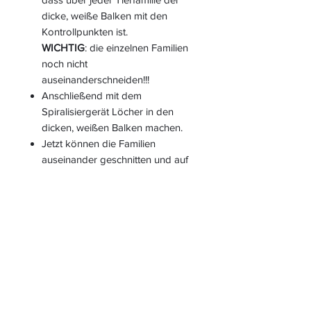
dicke, weiße Balken mit den
Kontrollpunkten ist.
WICHTIG
: die einzelnen Familien
noch nicht
auseinanderschneiden!!!
Anschließend mit dem
Spiralisiergerät Löcher in den
dicken, weißen Balken machen.
Jetzt können die Familien
auseinander geschnitten und auf
vier Stapeln gesammelt werden.
Darauf achten, dass die
Reihenfolge (Familie, Vater,
Mutter, Kind) eingehalten wird.
Zum Schluss alle Karten
spiralisieren. Jeden Stapel vorher
mischen.