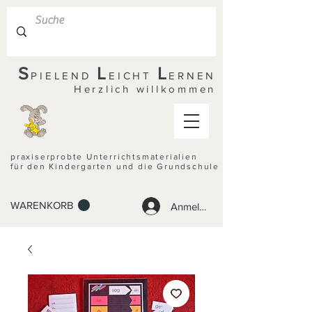
S
L
L
PIELEND
EICHT
ERNEN
Herzlich willkommen
praxiserprobte Unterrichtsmaterialien
für den Kindergarten und die Grundschule
WARENKORB
Anmelden