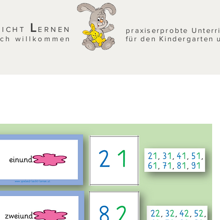
L
EICHT
ERNEN
praxiserprobte Unterr
ich willkommen
für den Kindergarten 