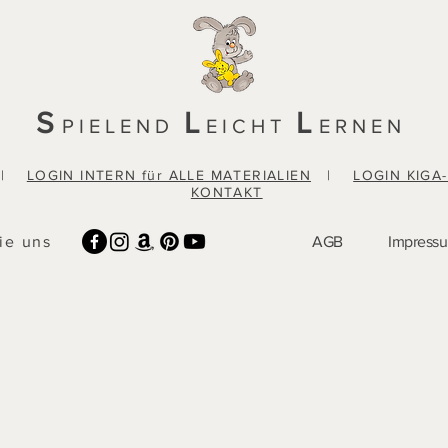
S
L
L
PIELEND
EICHT
ERNEN
|
LOGIN INTERN für ALLE MATERIALIEN
|
LOGIN KIGA
KONTAKT
ie uns
AGB
Impress