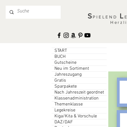
S
L
PIELEND
Herzl
START
BUCH
Gutscheine
Neu im Sortiment
Jahreszugang
Gratis
Sparpakete
Nach Jahreszeit geordnet
Klassenadministration
Themenklasse
Legekreise
Kiga/Kita & Vorschule
DAZ/DAF