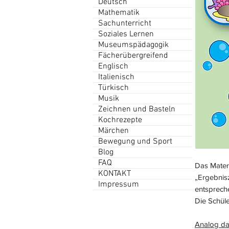
Deutsch
Mathematik
Sachunterricht
Soziales Lernen
Museumspädagogik
Fächerübergreifend
Englisch
Italienisch
Türkisch
Musik
Zeichnen und Basteln
Kochrezepte
Märchen
Bewegung und Sport
Blog
FAQ
Das Materi
KONTAKT
„Ergebnisz
Impressum
entspreche
Die Schül
Analog da