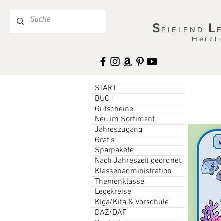
S
L
PIELEND
Herzl
START
BUCH
Gutscheine
Neu im Sortiment
Jahreszugang
Gratis
Sparpakete
Nach Jahreszeit geordnet
Klassenadministration
Themenklasse
Legekreise
Kiga/Kita & Vorschule
DAZ/DAF