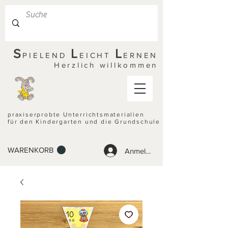
S
L
L
PIELEND
EICHT
ERNEN
Herzlich willkommen
praxiserprobte Unterrichtsmaterialien
für den Kindergarten und die Grundschule
WARENKORB
Anmelden