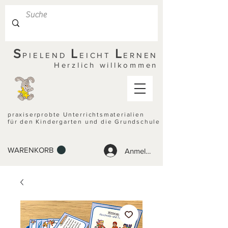
S
L
L
PIELEND
EICHT
ERNEN
Herzlich willkommen
praxiserprobte Unterrichtsmaterialien
für den Kindergarten und die Grundschule
WARENKORB
Anmelden