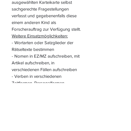
ausgewählten Karteikarte selbst
sachgerechte Fragestellungen
verfasst und gegebenenfalls diese
einem anderen Kind als
Forscherauftrag zur Verfügung stellt.
Weitere Einsatzmöglichkeiten:
- Wortarten oder Satzglieder der
Rätseltexte bestimmen
- Nomen in EZ/MZ aufschreiben, mit
Artikel aufschreiben, in
verschiedenen Fällen aufschreiben
- Verben in verschiedenen
Zeitformen, Personalformen
aufschreiben
- Adjektive steigern, Gegenteile
finden
- Fälle in einem Satz bestimmen
Es gibt verschiedene Versionen für:
Schi - Ski, Schlitten - Rodel