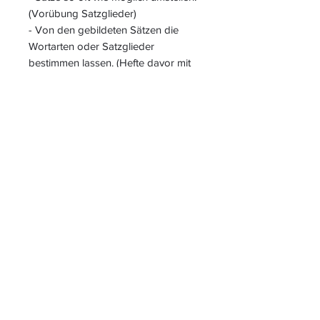
(Vorübung Satzglieder)
- Von den gebildeten Sätzen die
Wortarten oder Satzglieder
bestimmen lassen. (Hefte davor mit
dem Partner tauschen)
- Dinge beschreiben lassen und das
Partnerkind muss erraten, was
gemeint ist.
S
L
PIELEND
EICHT
L
ERNEN
START
|
JAHRESZUGANG
|
LOGIN INTERN für ALLE