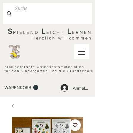
S
L
L
PIELEND
EICHT
ERNEN
Herzlich willkommen
praxiserprobte Unterrichtsmaterialien
für den Kindergarten und die Grundschule
WARENKORB
Anmelden