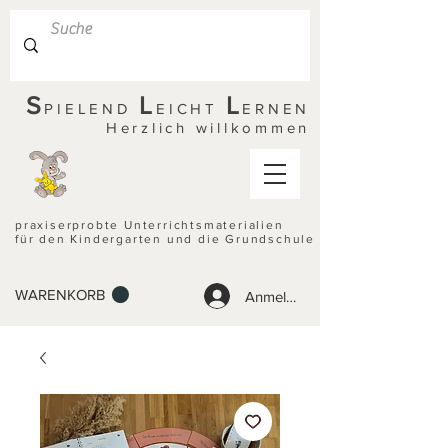
S
L
L
PIELEND
EICHT
ERNEN
Herzlich willkommen
praxiserprobte Unterrichtsmaterialien
für den Kindergarten und die Grundschule
WARENKORB
Anmelden