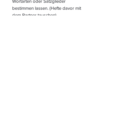
Wortarten oder Satzglieder
bestimmen lassen. (Hefte davor mit
dem Partner tauschen)
- Dinge beschreiben lassen und das
Partnerkind muss erraten, was
gemeint ist.
S
L
PIELEND
EICHT
L
ERNEN
START
|
JAHRESZUGANG
|
LOGIN INTERN für ALLE
MATERIALIEN
|
LOGIN
KIGA-/KITABEREICH
|
BLOG
|
KONTAKT