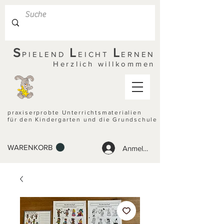
S
L
L
PIELEND
EICHT
ERNEN
Herzlich willkommen
praxiserprobte Unterrichtsmaterialien
für den Kindergarten und die Grundschule
WARENKORB
Anmelden