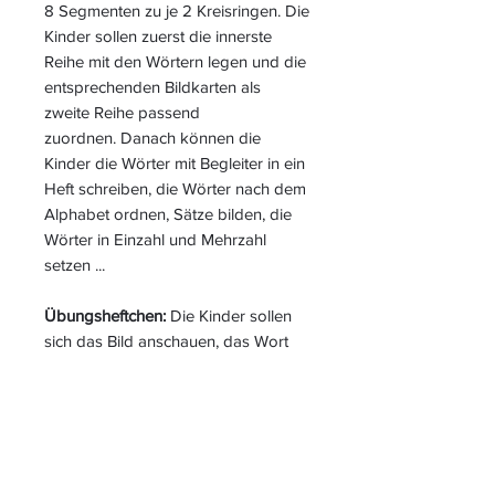
8 Segmenten zu je 2 Kreisringen. Die
Kinder sollen zuerst die innerste
Reihe mit den Wörtern legen und die
entsprechenden Bildkarten als
zweite Reihe passend
zuordnen. Danach können die
Kinder die Wörter mit Begleiter in ein
Heft schreiben, die Wörter nach dem
Alphabet ordnen, Sätze bilden, die
Wörter in Einzahl und Mehrzahl
setzen ...
Übungsheftchen:
Die Kinder sollen
sich das Bild anschauen, das Wort
ins Heft schreiben und mit der
Rückseite kontrollieren, in Druck-
oder Schreibschrift schreiben, mit
Artikel aufschreiben, Einzahl und
Mehrzahl bilden, passende Adjektive
zu den Namenwörtern finden, mit