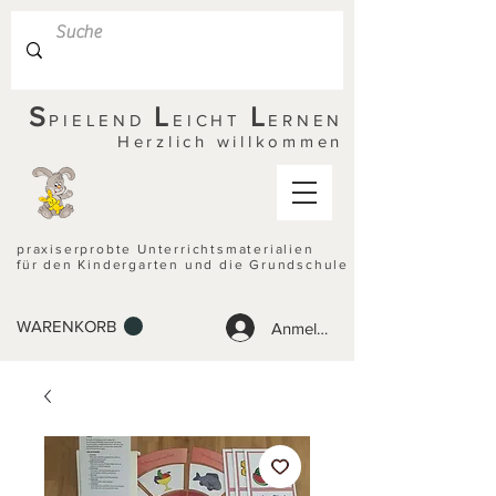
S
L
L
PIELEND
EICHT
ERNEN
Herzlich willkommen
praxiserprobte Unterrichtsmaterialien
für den Kindergarten und die Grundschule
WARENKORB
Anmelden