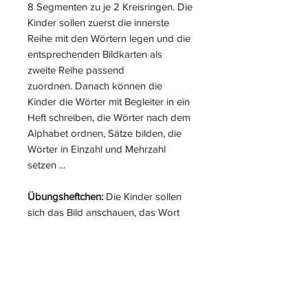
8 Segmenten zu je 2 Kreisringen. Die
Kinder sollen zuerst die innerste
Reihe mit den Wörtern legen und die
entsprechenden Bildkarten als
zweite Reihe passend
zuordnen. Danach können die
Kinder die Wörter mit Begleiter in ein
Heft schreiben, die Wörter nach dem
Alphabet ordnen, Sätze bilden, die
Wörter in Einzahl und Mehrzahl
setzen ...
Übungsheftchen:
Die Kinder sollen
sich das Bild anschauen, das Wort
ins Heft schreiben und mit der
Rückseite kontrollieren, in Druck-
oder Schreibschrift schreiben, mit
Artikel aufschreiben, Einzahl und
Mehrzahl bilden, passende Adjektive
zu den Namenwörtern finden, mit