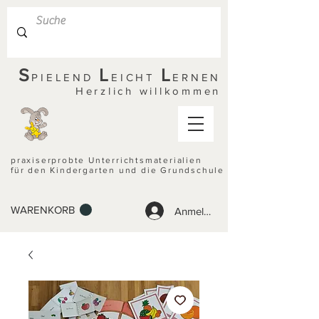
S
L
L
PIELEND
EICHT
ERNEN
Herzlich willkommen
praxiserprobte Unterrichtsmaterialien
für den Kindergarten und die Grundschule
WARENKORB
Anmelden