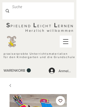
S
L
L
PIELEND
EICHT
ERNEN
Herzlich willkommen
praxiserprobte Unterrichtsmaterialien
für den Kindergarten und die Grundschule
WARENKORB
Anmelden