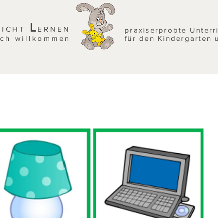
L
EICHT
ERNEN
praxiserprobte Unterr
ich willkommen
für den Kindergarten 