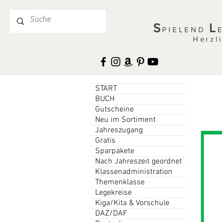
S
L
PIELEND
Herzl
START
BUCH
Gutscheine
Neu im Sortiment
Jahreszugang
Gratis
Sparpakete
Nach Jahreszeit geordnet
Klassenadministration
Themenklasse
Legekreise
Kiga/Kita & Vorschule
DAZ/DAF